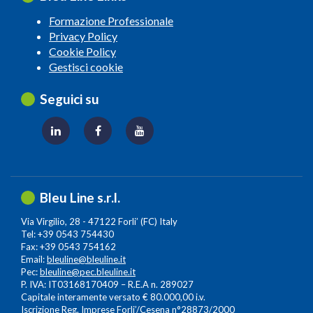
Formazione Professionale
Privacy Policy
Cookie Policy
Gestisci cookie
Seguici su
Bleu Line s.r.l.
Via Virgilio, 28 - 47122 Forli’ (FC) Italy
Tel: +39 0543 754430
Fax: +39 0543 754162
Email:
bleuline@bleuline.it
Pec:
bleuline@pec.bleuline.it
P. IVA: IT03168170409 – R.E.A n. 289027
Capitale interamente versato € 80.000,00 i.v.
Iscrizione Reg. Imprese Forli’/Cesena n°28873/2000