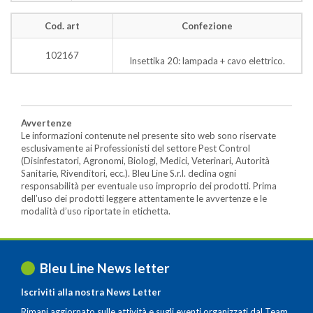
Cod. art
Confezione
102167
Insettika 20: lampada + cavo elettrico.
Avvertenze
Le informazioni contenute nel presente sito web sono riservate
esclusivamente ai Professionisti del settore Pest Control
(Disinfestatori, Agronomi, Biologi, Medici, Veterinari, Autorità
Sanitarie, Rivenditori, ecc.). Bleu Line S.r.l. declina ogni
responsabilità per eventuale uso improprio dei prodotti. Prima
dell’uso dei prodotti leggere attentamente le avvertenze e le
modalità d’uso riportate in etichetta.
Bleu Line News letter
Iscriviti alla nostra News Letter
Rimani aggiornato sulle attività e sugli eventi organizzati dal Team