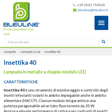
+39 0543 754430
bleuline@bleuline.it
Toggl
naviga
Protecting what you
care
Lampade
Lampade a Led
Insettika 40
Insettika 40
Lampada in metallo a doppio modulo LED
CARATTERISTICHE
Insettika 40
è uno strumento di monitoraggio e controllo degli
insetti infestanti volanti in ambito impiegabile anche in ambito
alimentare (HACCP). Ciascun modulo led garantisce una
potenza paragonabile ad un tubo fluorescente da 20 W.
Assicura elevate performance di cattura nei confronti di insetti