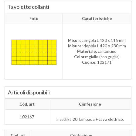
Tavolette collanti
Foto
Caratteristiche
Misure:
singola L 420 x 115 mm
Misure:
doppia L 420 x 230 mm
Materiale:
cartoncino
Colore:
giallo (con griglia)
Codice:
102171
Articoli disponibili
Cod. art
Confezione
102167
Insettika 20: lampada + cavo elettrico.
Cod. art
Confezione