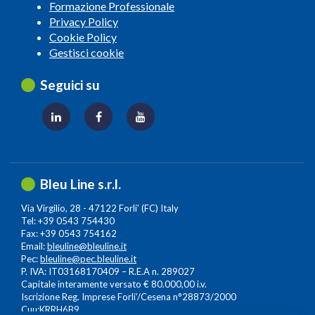
Formazione Professionale
Privacy Policy
Cookie Policy
Gestisci cookie
Seguici su
Bleu Line s.r.l.
Via Virgilio, 28 - 47122 Forli’ (FC) Italy
Tel: +39 0543 754430
Fax: +39 0543 754162
Email:
bleuline@bleuline.it
Pec:
bleuline@pec.bleuline.it
P. IVA: IT03168170409 – R.E.A n. 289027
Capitale interamente versato € 80.000,00 i.v.
Iscrizione Reg. Imprese Forli’/Cesena n°28873/2000
Cuu:KRRH6B9