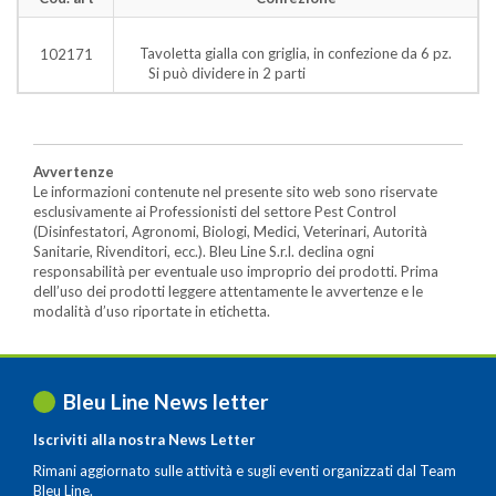
Tavoletta gialla con griglia, in confezione da 6 pz.
102171
Si può dividere in 2 parti
Avvertenze
Le informazioni contenute nel presente sito web sono riservate
esclusivamente ai Professionisti del settore Pest Control
(Disinfestatori, Agronomi, Biologi, Medici, Veterinari, Autorità
Sanitarie, Rivenditori, ecc.). Bleu Line S.r.l. declina ogni
responsabilità per eventuale uso improprio dei prodotti. Prima
dell’uso dei prodotti leggere attentamente le avvertenze e le
modalità d’uso riportate in etichetta.
Bleu Line News letter
Iscriviti alla nostra News Letter
Rimani aggiornato sulle attività e sugli eventi organizzati dal Team
Bleu Line.