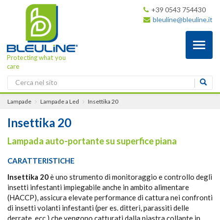
+39 0543 754430
bleuline@bleuline.it
Toggl
naviga
Protecting what you
care
Lampade
Lampade a Led
Insettika 20
Insettika 20
Lampada auto-portante su superfice piana
CARATTERISTICHE
Insettika 20
è uno strumento di monitoraggio e controllo degli
insetti infestanti impiegabile anche in ambito alimentare
(HACCP), assicura elevate performance di cattura nei confronti
di insetti volanti infestanti (per es. ditteri, parassiti delle
derrate, ecc.) che vengono catturati dalla piastra collante in