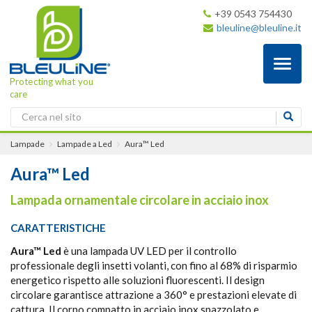
+39 0543 754430
bleuline@bleuline.it
Toggl
naviga
Protecting what you
care
Lampade
Lampade a Led
Aura™ Led
Aura™ Led
Lampada ornamentale circolare in acciaio inox
CARATTERISTICHE
Aura™ Led
è una lampada UV LED per il controllo
professionale degli insetti volanti, con fino al 68% di risparmio
energetico rispetto alle soluzioni fluorescenti. Il design
circolare garantisce attrazione a 360° e prestazioni elevate di
cattura. Il corpo compatto in acciaio inox spazzolato e