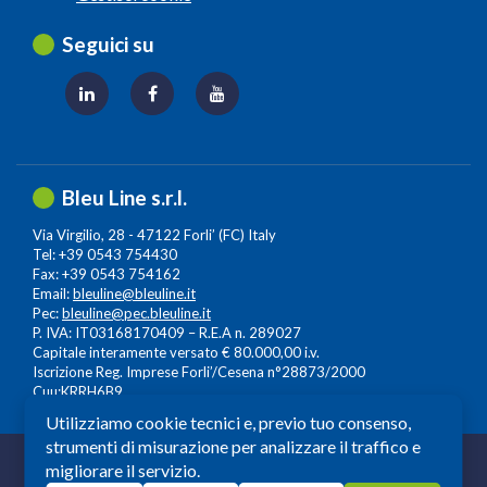
Seguici su
Bleu Line s.r.l.
Via Virgilio, 28 - 47122 Forli’ (FC) Italy
Tel: +39 0543 754430
Fax: +39 0543 754162
Email:
bleuline@bleuline.it
Pec:
bleuline@pec.bleuline.it
P. IVA: IT03168170409 – R.E.A n. 289027
Capitale interamente versato € 80.000,00 i.v.
Iscrizione Reg. Imprese Forli’/Cesena n°28873/2000
Cuu:KRRH6B9
Utilizziamo cookie tecnici e, previo tuo consenso,
strumenti di misurazione per analizzare il traffico e
© 2026 Copyright: Bleuline s.r.l. - All Rights Reserved
migliorare il servizio.
Società a Socio Unico soggetta alla Direzione e