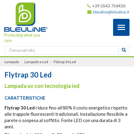
+39 0543 754430
bleuline@bleuline.it
Toggl
naviga
Protecting what you
care
Lampade
Lampade a Led
Flytrap 30 Led
Flytrap 30 Led
Lampada uv con tecnologia led
CARATTERISTICHE
Flytrap 30 Led
riduce fino all’80% il costo energetico rispetto
alle trappole fluorescenti tradizionali. Installazione flessibile a
parete o sospesa al soffitto. Fonte LED con una durata di 3
anni.