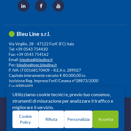
Bleu Line s.r.l.
Via Virgilio, 28 - 47122 Forli’ (FC) Italy
Tel: +39 0543 754430
Fax: +39 0543 754162
Email:
bleuline@bleuline.it
Pec:
bleuline@pec.bleuline.it
P. IVA: IT03168170409 – R.E.A n. 289027
Capitale interamente versato € 80.000,00 i.v.
Iscrizione Reg. Imprese Forli’/Cesena n°28873/2000
Cuu:KRRH6B9
Utilizziamo cookie tecnici e, previo tuo consenso,
strumenti di misurazione per analizzare il traffico e
© 2026 Copyright: Bleuline s.r.l. - All Rights Reserved
migliorare il servizio.
Società a Socio Unico soggetta alla Direzione e
Cookie
Coordinamento di
Leonardo Lifescience Group S.p.A.
,
Rifiuta
Personalizza
Accetta
Policy
Milano, Amedeo d'Aosta n. 13 20129 Milano. P.iva -
c.f.13559930964