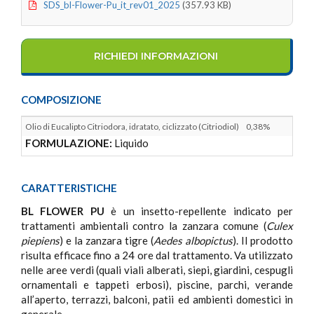
SDS_bl-Flower-Pu_it_rev01_2025
(357.93 KB)
RICHIEDI INFORMAZIONI
COMPOSIZIONE
Olio di Eucalipto Citriodora, idratato, ciclizzato (Citriodiol)
0,38%
FORMULAZIONE:
Liquido
CARATTERISTICHE
BL FLOWER PU
è un insetto-repellente indicato per
trattamenti ambientali contro la zanzara comune (
Culex
piepiens
) e la zanzara tigre (
Aedes albopictus
). Il prodotto
risulta efficace fino a 24 ore dal trattamento. Va utilizzato
nelle aree verdi (quali viali alberati, siepi, giardini, cespugli
ornamentali e tappeti erbosi), piscine, parchi, verande
all’aperto, terrazzi, balconi, patii ed ambienti domestici in
generale.