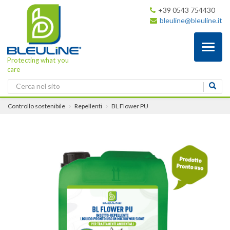
+39 0543 754430
bleuline@bleuline.it
Toggl
naviga
Protecting what you
care
Controllo sostenibile
Repellenti
BL Flower PU