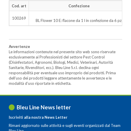
Cod. art
Confezione
100269
BL Flower 10 E: flacone da 1 l in confezione da 6 pz.
Avvertenze
Le informazioni contenute nel presente sito web sono riservate
esclusivamente ai Professionisti del settore Pest Control
(Disinfestatori, Agronomi, Biologi, Medici, Veterinari, Autorità
Sanitarie, Rivenditori, ecc.). Bleu Line S.r.l. declina ogni
responsabilità per eventuale uso improprio dei prodotti. Prima
dell’uso dei prodotti leggere attentamente le avvertenze e le
modalità d’uso riportate in etichetta.
Bleu Line News letter
Iscriviti alla nostra News Letter
Rimani aggiornato sulle attività e sugli eventi organizzati dal Team
Bleu Line.