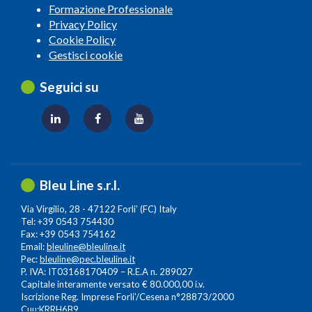
Formazione Professionale
Privacy Policy
Cookie Policy
Gestisci cookie
Seguici su
Bleu Line s.r.l.
Via Virgilio, 28 - 47122 Forli’ (FC) Italy
Tel: +39 0543 754430
Fax: +39 0543 754162
Email:
bleuline@bleuline.it
Pec:
bleuline@pec.bleuline.it
P. IVA: IT03168170409 – R.E.A n. 289027
Capitale interamente versato € 80.000,00 i.v.
Iscrizione Reg. Imprese Forli’/Cesena n°28873/2000
Cuu:KRRH6B9