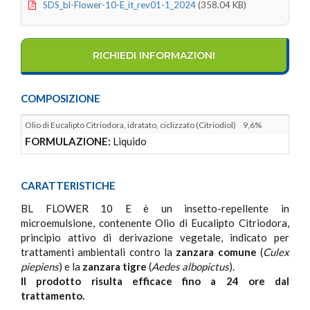
SDS_bl-Flower-10-E_it_rev01-1_2024
(358.04 KB)
RICHIEDI INFORMAZIONI
COMPOSIZIONE
Olio di Eucalipto Citriodora, idratato, ciclizzato (Citriodiol)
9,6%
FORMULAZIONE:
Liquido
CARATTERISTICHE
BL FLOWER 10 E è un insetto-repellente in
microemulsione, contenente Olio di Eucalipto Citriodora,
principio attivo di derivazione vegetale, indicato per
trattamenti ambientali contro la
zanzara comune
(
Culex
piepiens
) e la
zanzara tigre
(
Aedes albopictus
).
Il prodotto risulta efficace fino a 24 ore dal
trattamento.