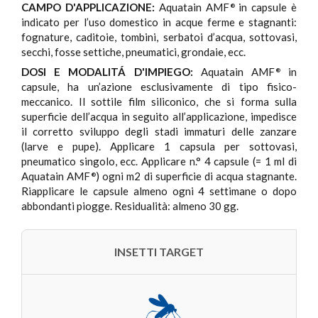
CAMPO D'APPLICAZIONE:
Aquatain AMF
in capsule è
®
indicato per l’uso domestico in acque ferme e stagnanti:
fognature, caditoie, tombini, serbatoi d’acqua, sottovasi,
secchi, fosse settiche, pneumatici, grondaie, ecc.
DOSI E MODALITÁ D'IMPIEGO:
Aquatain AMF
in
®
capsule, ha un’azione esclusivamente di tipo fisico-
meccanico. Il sottile film siliconico, che si forma sulla
superficie dell’acqua in seguito all’applicazione, impedisce
il corretto sviluppo degli stadi immaturi delle zanzare
(larve e pupe). Applicare 1 capsula per sottovasi,
pneumatico singolo, ecc. Applicare n.° 4 capsule (= 1 ml di
Aquatain AMF
) ogni m2 di superficie di acqua stagnante.
®
Riapplicare le capsule almeno ogni 4 settimane o dopo
abbondanti piogge. Residualità: almeno 30 gg.
INSETTI TARGET