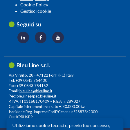
Cookie Policy
Gestisci cookie
Seguici su
Bleu Line s.r.l.
Via Virgilio, 28 - 47122 Forli’ (FC) Italy
Tel: +39 0543 754430
Fax: +39 0543 754162
Email:
bleuline@bleuline.it
Pec:
bleuline@pec.bleuline.it
P. IVA: IT03168170409 – R.E.A n. 289027
Capitale interamente versato € 80.000,00 i.v.
Iscrizione Reg. Imprese Forli’/Cesena n°28873/2000
Cuu:KRRH6B9
Utilizziamo cookie tecnici e, previo tuo consenso,