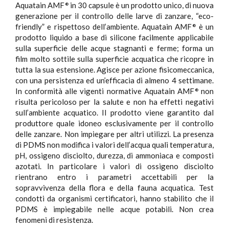
Aquatain AMF
in 30 capsule è un prodotto unico, di nuova
®
generazione per il controllo delle larve di zanzare, “eco-
friendly” e rispettoso dell’ambiente. Aquatain AMF
è un
®
prodotto liquido a base di silicone facilmente applicabile
sulla superficie delle acque stagnanti e ferme; forma un
film molto sottile sulla superficie acquatica che ricopre in
tutta la sua estensione. Agisce per azione fisicomeccanica,
con una persistenza ed un’efficacia di almeno 4 settimane.
In conformità alle vigenti normative Aquatain AMF
non
®
risulta pericoloso per la salute e non ha effetti negativi
sull’ambiente acquatico. Il prodotto viene garantito dal
produttore quale idoneo esclusivamente per il controllo
delle zanzare. Non impiegare per altri utilizzi. La presenza
di PDMS non modifica i valori dell’acqua quali temperatura,
pH, ossigeno disciolto, durezza, di ammoniaca e composti
azotati. In particolare i valori di ossigeno disciolto
rientrano entro i parametri accettabili per la
sopravvivenza della flora e della fauna acquatica. Test
condotti da organismi certificatori, hanno stabilito che il
PDMS è impiegabile nelle acque potabili. Non crea
fenomeni di resistenza.