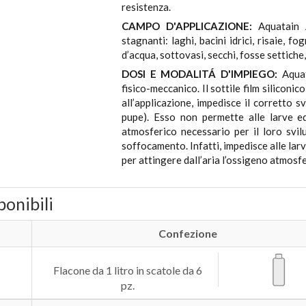
resistenza.
CAMPO D'APPLICAZIONE:
Aquatain
stagnanti: laghi, bacini idrici, risaie, fo
d’acqua, sottovasi, secchi, fosse settiche
DOSI E MODALITÁ D'IMPIEGO:
Aqua
fisico-meccanico. Il sottile film siliconic
all’applicazione, impedisce il corretto s
pupe). Esso non permette alle larve ed
atmosferico necessario per il loro svi
soffocamento. Infatti, impedisce alle larve
per attingere dall’aria l’ossigeno atmosf
ponibili
Confezione
Flacone da 1 litro in scatole da 6
pz.