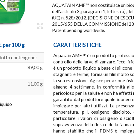
AQUATAIN AMF™ non costituisce un biocid
dell'articolo 3, paragrafo 1, lettera a), d
(UE) n. 528/2012. [DECISIONE DI ESEC
2015/655 DELLA COMMISSIONE del 23 a
Patent pending worldwide.
per 100 g
CARATTERISTICHE
Aquatain AMF
è un prodotto professiona
TM
dotto contengono:
controllo delle larve di zanzare, “eco-fr
o
89,00 g
è un prodotto liquido a base di silicone 
stagnanti e ferme; forma un film molto sot
la sua estensione. Agisce per azione fisi
11,00 g
almeno 4 settimane. In conformità al
pericoloso per la salute e non ha effetti
garantito dal produttore quale idoneo e
iquido
impiegare per altri utilizzi. La presen
temperatura, pH, ossigeno disciolto,
particolare i valori di ossigeno disciol
sopravvivenza della flora e della fauna a
hanno stabilito che il PDMS è impiega