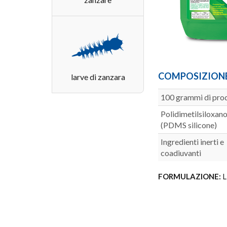
COMPOSIZIONE 
larve di zanzara
100 grammi di pro
Polidimetilsiloxan
(PDMS silicone)
Ingredienti inerti e
coadiuvanti
FORMULAZIONE:
L