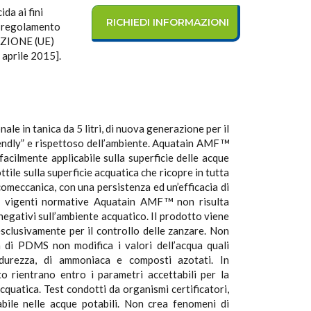
a ai fini
RICHIEDI INFORMAZIONI
el regolamento
UZIONE (UE)
prile 2015].
le in tanica da 5 litri, di nuova generazione per il
iendly” e rispettoso dell’ambiente. Aquatain AMF
TM
facilmente applicabile sulla superficie delle acque
tile sulla superficie acquatica che ricopre in tutta
comeccanica, con una persistenza ed un’efficacia di
le vigenti normative Aquatain AMF
non risulta
TM
 negativi sull’ambiente acquatico. Il prodotto viene
sclusivamente per il controllo delle zanzare. Non
za di PDMS non modifica i valori dell’acqua quali
 durezza, di ammoniaca e composti azotati. In
to rientrano entro i parametri accettabili per la
cquatica. Test condotti da organismi certificatori,
bile nelle acque potabili. Non crea fenomeni di