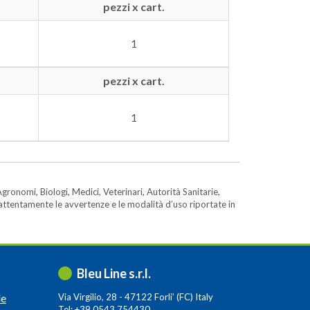
pezzi x cart.
1
pezzi x cart.
1
gronomi, Biologi, Medici, Veterinari, Autorità Sanitarie,
e attentamente le avvertenze e le modalità d’uso riportate in
Bleu Line s.r.l.
le
Via Virgilio, 28 - 47122 Forli’ (FC) Italy
Tel: +39 0543 754430