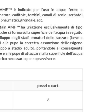
 AMF
è indicato per l’uso in acque ferme e
TM
gnature, caditoie, tombini, canali di scolo, serbatoi
, pneumatici, grondaie, ecc.
tain AMF
ha un’azione esclusivamente di tipo
TM
o, che si forma sulla superficie dell’acqua in seguito
viluppo degli stadi immaturi delle zanzare (larve e
 alle pupe la corretta assunzione dell’ossigeno
luppo a stadio adulto, portandole al conseguente
 e alle pupe di attaccarsi alla superficie dell’acqua
erico necessario per sopravvivere.
pezzi x cart.
6