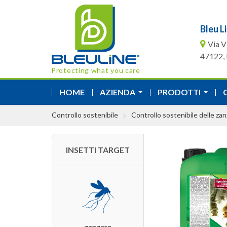
Bleu Li
Via V
47122, F
Protecting what you care
HOME
AZIENDA
PRODOTTI
...
...
Controllo sostenibile
Controllo sostenibile delle za
INSETTI TARGET
zanzare