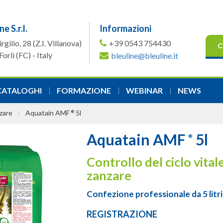
ne S.r.l.
Informazioni
irgilio, 28
(Z.I. Villanova)
+39 0543 754430
C
orlì (FC) - Italy
bleuline@bleuline.it
CATALOGHI
FORMAZIONE
WEBINAR
NEWS
nzare
Aquatain AMF
5l
®
Aquatain AMF
5l
®
Controllo del ciclo vital
zanzare
Confezione professionale da 5 litri
REGISTRAZIONE