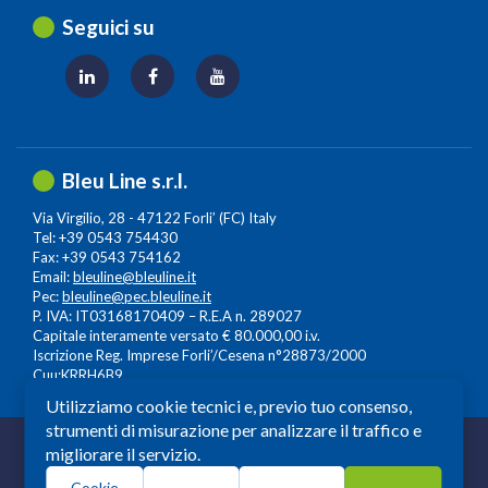
Seguici su
Bleu Line s.r.l.
Via Virgilio, 28 - 47122 Forli’ (FC) Italy
Tel: +39 0543 754430
Fax: +39 0543 754162
Email:
bleuline@bleuline.it
Pec:
bleuline@pec.bleuline.it
P. IVA: IT03168170409 – R.E.A n. 289027
Capitale interamente versato € 80.000,00 i.v.
Iscrizione Reg. Imprese Forli’/Cesena n°28873/2000
Cuu:KRRH6B9
Utilizziamo cookie tecnici e, previo tuo consenso,
strumenti di misurazione per analizzare il traffico e
© 2026 Copyright: Bleuline s.r.l. - All Rights Reserved
migliorare il servizio.
Società a Socio Unico soggetta alla Direzione e
Cookie