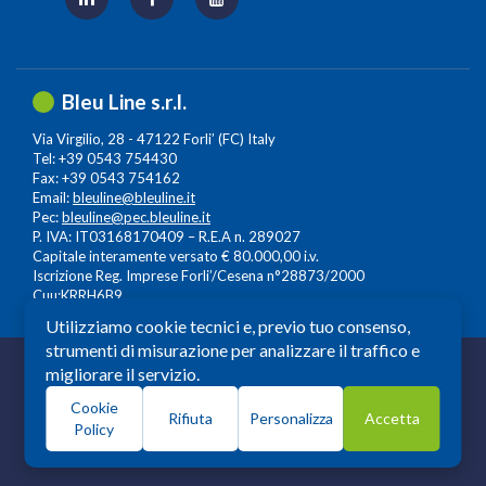
Bleu Line s.r.l.
Via Virgilio, 28 - 47122 Forli’ (FC) Italy
Tel: +39 0543 754430
Fax: +39 0543 754162
Email:
bleuline@bleuline.it
Pec:
bleuline@pec.bleuline.it
P. IVA: IT03168170409 – R.E.A n. 289027
Capitale interamente versato € 80.000,00 i.v.
Iscrizione Reg. Imprese Forli’/Cesena n°28873/2000
Cuu:KRRH6B9
Utilizziamo cookie tecnici e, previo tuo consenso,
strumenti di misurazione per analizzare il traffico e
© 2026 Copyright: Bleuline s.r.l. - All Rights Reserved
migliorare il servizio.
Società a Socio Unico soggetta alla Direzione e
Cookie
Coordinamento di
Leonardo Lifescience Group S.p.A.
,
Rifiuta
Personalizza
Accetta
Policy
Milano, Amedeo d'Aosta n. 13 20129 Milano. P.iva -
c.f.13559930964