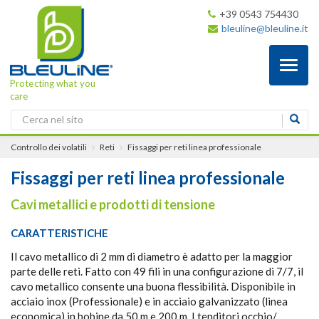
+39 0543 754430
bleuline@bleuline.it
Toggl
naviga
Protecting what you
care
Controllo dei volatili
Reti
Fissaggi per reti linea professionale
Fissaggi per reti linea professionale
Cavi metallici e prodotti di tensione
CARATTERISTICHE
Il cavo metallico di 2 mm di diametro è adatto per la maggior
parte delle reti. Fatto con 49 fili in una configurazione di 7/7, il
cavo metallico consente una buona flessibilità. Disponibile in
acciaio inox (Professionale) e in acciaio galvanizzato (linea
economica) in bobine da 50 m e 200 m. I tenditori occhio/