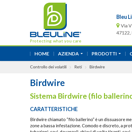
Bleu Li
Via V
47122, F
Protecting what you care
HOME
AZIENDA
PRODOTTI
...
...
Controllo dei volatili
Reti
Birdwire
Birdwire
Sistema Birdwire (filo ballerin
CARATTERISTICHE
Birdwire chiamato “filo ballerino” è un dissuasore me
zone a bassa infestazione. Comodo e discreto, a prot
tubazioni, cavi, davanzali, chiavi di volta tiranti, cavi,