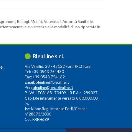
gronomi, Biologi, Medici, Veterinari, Autorità Sanitarie,
e attentamente le avvertenze e le modalità d’uso riportate in
Bleu Line s.r.l.
le
Via Virgilio, 28 - 47122 Forli’ (FC) Italy
Tel: +39 0543 754430
Fax: +39 0543 754162
Email:
bleuline@bleuline.it
Pec:
bleuline@pec.bleuline.it
P. IVA: IT03168170409 – R.E.A n. 289027
Capitale interamente versato € 80.000,00
i.v.
Iscrizione Reg. Imprese Forli’/Cesena
n°28873/2000
Cuu:KRRH6B9