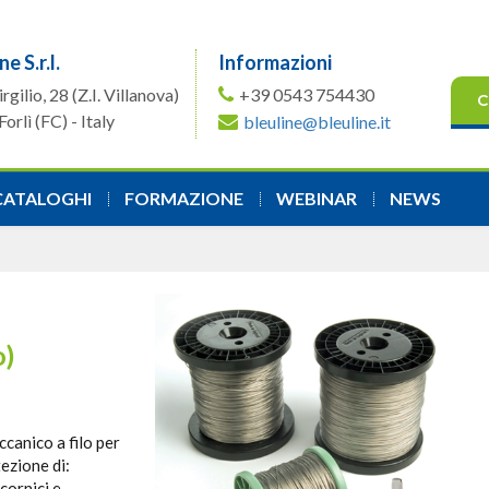
ne S.r.l.
Informazioni
irgilio, 28
(Z.I. Villanova)
+39 0543 754430
C
orlì (FC) - Italy
bleuline@bleuline.it
CATALOGHI
FORMAZIONE
WEBINAR
NEWS
o)
ccanico a filo per
ezione di:
 cornici e