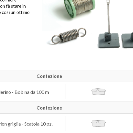
non fà stare in
o così un ottimo
Confezione
llerino - Bobina da 100 m
Confezione
lon griglia - Scatola 10 pz.