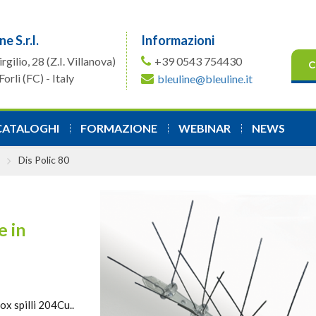
ne S.r.l.
Informazioni
irgilio, 28
(Z.I. Villanova)
+39 0543 754430
C
orlì (FC) - Italy
bleuline@bleuline.it
CATALOGHI
FORMAZIONE
WEBINAR
NEWS
Dis Polic 80
e in
ox spilli 204Cu..