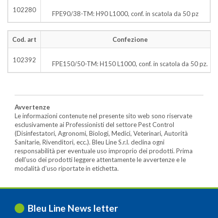
102280
FPE90/38-TM: H90 L1000, conf. in scatola da 50 pz
Cod. art
Confezione
102392
FPE150/50-TM: H150 L1000, conf. in scatola da 50 pz.
Avvertenze
Le informazioni contenute nel presente sito web sono riservate
esclusivamente ai Professionisti del settore Pest Control
(Disinfestatori, Agronomi, Biologi, Medici, Veterinari, Autorità
Sanitarie, Rivenditori, ecc.). Bleu Line S.r.l. declina ogni
responsabilità per eventuale uso improprio dei prodotti. Prima
dell’uso dei prodotti leggere attentamente le avvertenze e le
modalità d’uso riportate in etichetta.
Bleu Line News letter