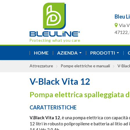
Bleu Li
Via V
47122, F
Protecting what you care
HOME
AZIENDA
PRODOTTI
...
...
Attrezzature
Pompe elettriche e manuali
V-Blac
V-Black Vita 12
Pompa elettrica spalleggiata da
CARATTERISTICHE
V.Black Vita 12
, è una pompa elettrica con capacità 
12 litri in robusto polipropilene e batteria al litio ad
14,4 Vdc 2,0 Ah.