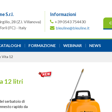
ne S.r.l.
Informazioni
irgilio, 28
(Z.I. Villanova)
+39 0543 754430
C
orlì (FC) - Italy
bleuline@bleuline.it
CATALOGHI
FORMAZIONE
WEBINAR
NEWS
k Vita 12
 12 litri
del serbatoio di
 innesto rapido da