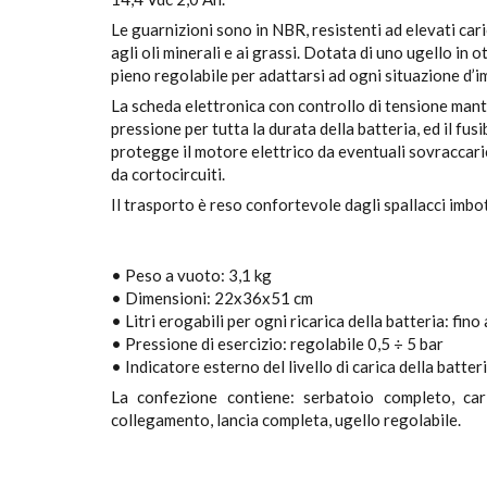
Le guarnizioni sono in NBR, resistenti ad elevati caric
agli oli minerali e ai grassi. Dotata di uno ugello in 
pieno regolabile per adattarsi ad ogni situazione d’i
La scheda elettronica con controllo di tensione mant
pressione per tutta la durata della batteria, ed il fus
protegge il motore elettrico da eventuali sovraccaric
da cortocircuiti.
Il trasporto è reso confortevole dagli spallacci imbott
• Peso a vuoto: 3,1 kg
• Dimensioni: 22x36x51 cm
• Litri erogabili per ogni ricarica della batteria: fino
• Pressione di esercizio: regolabile 0,5 ÷ 5 bar
• Indicatore esterno del livello di carica della batter
La confezione contiene: serbatoio completo, cari
collegamento, lancia completa, ugello regolabile.