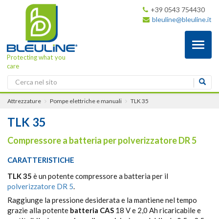
+39 0543 754430
bleuline@bleuline.it
Toggl
naviga
Protecting what you
care
Attrezzature
Pompe elettriche e manuali
TLK 35
TLK 35
Compressore a batteria per polverizzatore DR 5
CARATTERISTICHE
TLK 35
è un potente compressore a batteria per il
polverizzatore DR 5
.
Raggiunge la pressione desiderata e la mantiene nel tempo
grazie alla potente
batteria CAS
18 V e 2,0 Ah ricaricabile e