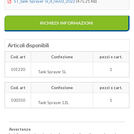
ST_tank-Sprayer-5l_it_rev03_2022
(475.21 KB)
RICHIEDI INFORMAZIONI
Articoli disponibili
Cod. art
Confezione
pezzi x cart.
101220
1
Tank Sprayer 5L
Cod. art
Confezione
pezzi x cart.
100350
1
Tank Sprayer 12L
Avvertenze