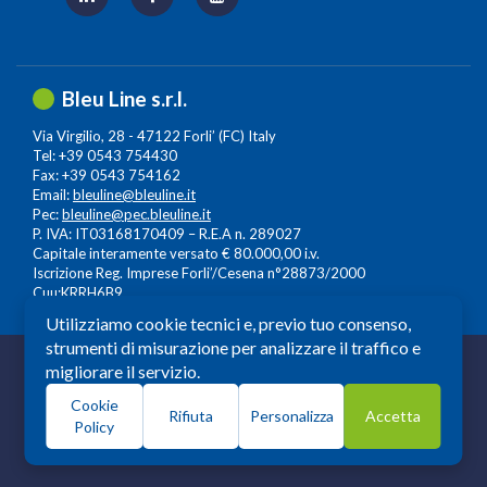
Bleu Line s.r.l.
Via Virgilio, 28 - 47122 Forli’ (FC) Italy
Tel: +39 0543 754430
Fax: +39 0543 754162
Email:
bleuline@bleuline.it
Pec:
bleuline@pec.bleuline.it
P. IVA: IT03168170409 – R.E.A n. 289027
Capitale interamente versato € 80.000,00 i.v.
Iscrizione Reg. Imprese Forli’/Cesena n°28873/2000
Cuu:KRRH6B9
Utilizziamo cookie tecnici e, previo tuo consenso,
strumenti di misurazione per analizzare il traffico e
© 2026 Copyright: Bleuline s.r.l. - All Rights Reserved
migliorare il servizio.
Società a Socio Unico soggetta alla Direzione e
Cookie
Coordinamento di
Leonardo Lifescience Group S.p.A.
,
Rifiuta
Personalizza
Accetta
Policy
Milano, Amedeo d'Aosta n. 13 20129 Milano. P.iva -
c.f.13559930964