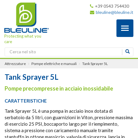
+39 0543 754430
bleuline@bleuline.it
Toggl
naviga
Protecting what you
care
Attrezzature
Pompe elettriche e manuali
Tank Sprayer 5L
Tank Sprayer 5L
Pompe precompresse in acciaio inossidabile
CARATTERISTICHE
Tank Sprayer 5L è una pompa in acciaio inox dotata di
serbatoio da 5 litri, con guarnizioni in Viton, pressione massima
di esercizio 25 PSI, boccaporto largo per il riempimento,
sistema a pressione con caricamento manuale tramite
stantuffo in ottone massiccio, valvola di sicurezza, lancia in