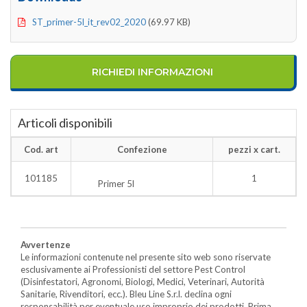
ST_primer-5l_it_rev02_2020
(69.97 KB)
RICHIEDI INFORMAZIONI
Articoli disponibili
Cod. art
Confezione
pezzi x cart.
101185
1
Primer 5l
Avvertenze
Le informazioni contenute nel presente sito web sono riservate
esclusivamente ai Professionisti del settore Pest Control
(Disinfestatori, Agronomi, Biologi, Medici, Veterinari, Autorità
Sanitarie, Rivenditori, ecc.). Bleu Line S.r.l. declina ogni
responsabilità per eventuale uso improprio dei prodotti. Prima