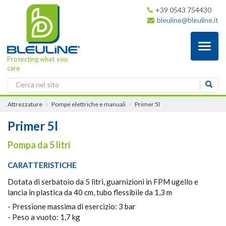
+39 0543 754430
bleuline@bleuline.it
Toggl
naviga
Protecting what you
care
Attrezzature
Pompe elettriche e manuali
Primer 5l
Primer 5l
Pompa da 5 litri
CARATTERISTICHE
Dotata di serbatoio da 5 litri, guarnizioni in FPM ugello e
lancia in plastica da 40 cm, tubo flessibile da 1,3 m
- Pressione massima di esercizio: 3 bar
- Peso a vuoto: 1,7 kg