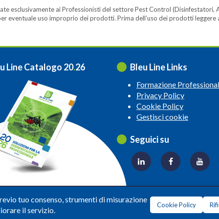
te esclusivamente ai Professionisti del settore Pest Control (Disinfestatori, A
ità per eventuale uso improprio dei prodotti. Prima dell’uso dei prodotti legger
u Line Catalogo 20
.
26
Bleu Line Links
Formazione Professiona
Privacy Policy
Cookie Policy
Gestisci cookie
Seguici su
© 2026 Copyright: Bleuline s.r.l. - All Rights Reserved
previo tuo consenso, strumenti di misurazione
Cookie Policy
Rif
ico soggetta alla Direzione e Coordinamento di
Leonardo Lifesci
iorare il servizio.