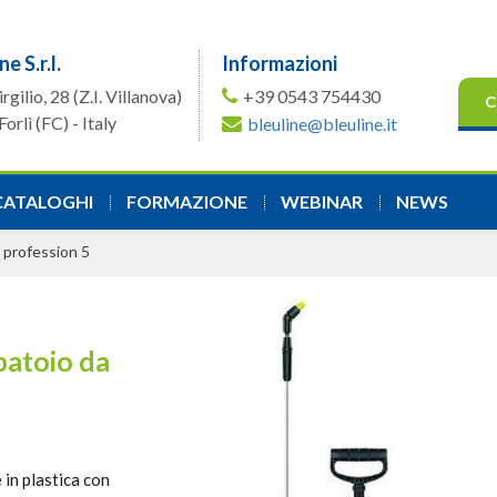
ne S.r.l.
Informazioni
irgilio, 28
(Z.I. Villanova)
+39 0543 754430
C
orlì (FC) - Italy
bleuline@bleuline.it
CATALOGHI
FORMAZIONE
WEBINAR
NEWS
profession 5
atoio da
in plastica con