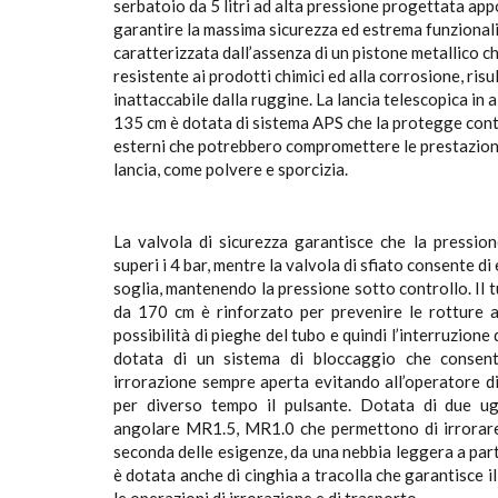
serbatoio da 5 litri ad alta pressione progettata ap
garantire la massima sicurezza ed estrema funzionalit
caratterizzata dall’assenza di un pistone metallico ch
resistente ai prodotti chimici ed alla corrosione, risu
inattaccabile dalla ruggine. La lancia telescopica in 
135 cm è dotata di sistema APS che la protegge cont
esterni che potrebbero compromettere le prestazion
lancia, come polvere e sporcizia.
La valvola di sicurezza garantisce che la pression
superi i 4 bar, mentre la valvola di sfiato consente d
soglia, mantenendo la pressione sotto controllo. Il tu
da 170 cm è rinforzato per prevenire le rotture a
possibilità di pieghe del tubo e quindi l’interruzione
dotata di un sistema di bloccaggio che consent
irrorazione sempre aperta evitando all’operatore di
per diverso tempo il pulsante. Dotata di due uge
angolare MR1.5, MR1.0 che permettono di irrorare
seconda delle esigenze, da una nebbia leggera a par
è dotata anche di cinghia a tracolla che garantisce 