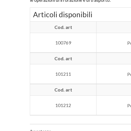
le operazioni di irrorazione e di trasporto.
Articoli disponibili
Cod. art
100769
P
Cod. art
101211
P
Cod. art
101212
P