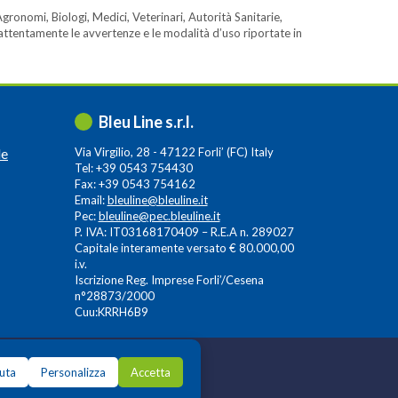
gronomi, Biologi, Medici, Veterinari, Autorità Sanitarie,
e attentamente le avvertenze e le modalità d’uso riportate in
Bleu Line s.r.l.
le
Via Virgilio, 28 - 47122 Forli’ (FC) Italy
Tel: +39 0543 754430
Fax: +39 0543 754162
Email:
bleuline@bleuline.it
Pec:
bleuline@pec.bleuline.it
P. IVA: IT03168170409 – R.E.A n. 289027
Capitale interamente versato € 80.000,00
i.v.
Iscrizione Reg. Imprese Forli’/Cesena
n°28873/2000
Cuu:KRRH6B9
iuta
Personalizza
Accetta
ence Group S.p.A.
,