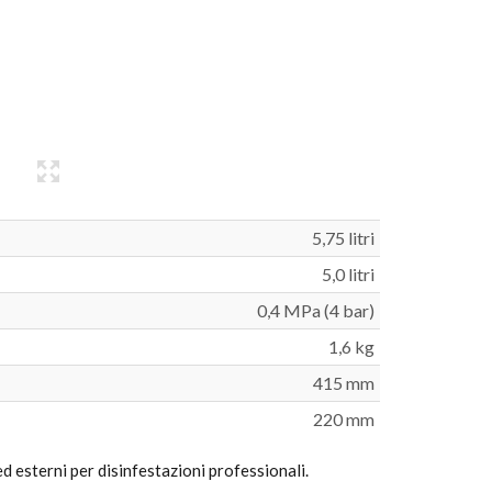
5,75 litri
5,0 litri
0,4 MPa (4 bar)
1,6 kg
415 mm
220 mm
ed esterni per disinfestazioni professionali.