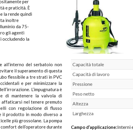
positamente per
à e praticità. È
e la rende quindi
lta inoltre
alluminio da 75-
ro gli agenti
i occludendo la
Capacità totale
e all’interno del serbatoio non
i evitare il superamento di questa
Capacità di lavoro
bo flessibile a tre strati in PVC
ccidentali e per minimizzare la
Pressione
 dell’irrorazione. L’impugnatura è
Peso netto
e di mantenere la valvola di
 affaticarsi nel tenere premuto
Altezza
lli con regolazione di flusso
Larghezza
 il prodotto in modo diverso a
ticelle più grossolane. La pompa
il comfort dell’operatore durante
Campo d’applicazione:
Interni 