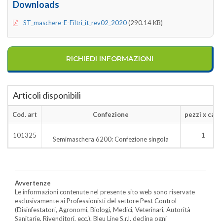
Downloads
ST_maschere-E-Filtri_it_rev02_2020
(290.14 KB)
RICHIEDI INFORMAZIONI
Articoli disponibili
Cod. art
Confezione
pezzi x cart
101325
1
Semimaschera 6200: Confezione singola
Avvertenze
Le informazioni contenute nel presente sito web sono riservate
esclusivamente ai Professionisti del settore Pest Control
(Disinfestatori, Agronomi, Biologi, Medici, Veterinari, Autorità
Sanitarie, Rivenditori, ecc.). Bleu Line S.r.l. declina ogni