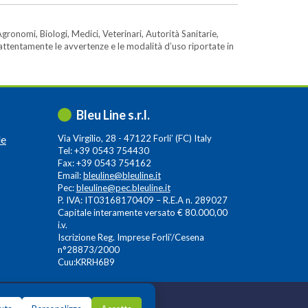
gronomi, Biologi, Medici, Veterinari, Autorità Sanitarie,
e attentamente le avvertenze e le modalità d’uso riportate in
Bleu Line s.r.l.
le
Via Virgilio, 28 - 47122 Forli’ (FC) Italy
Tel: +39 0543 754430
Fax: +39 0543 754162
Email:
bleuline@bleuline.it
Pec:
bleuline@pec.bleuline.it
P. IVA: IT03168170409 – R.E.A n. 289027
Capitale interamente versato € 80.000,00
i.v.
Iscrizione Reg. Imprese Forli’/Cesena
n°28873/2000
Cuu:KRRH6B9