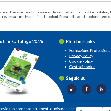
te esclusivamente ai Professionisti del settore Pest Control (Disinfestatori, A
ità per eventuale uso improprio dei prodotti. Prima dell’uso dei prodotti legger
u Line Catalogo 20
.
26
Bleu Line Links
Formazione Professiona
Privacy Policy
Cookie Policy
Gestisci cookie
Seguici su
© 2026 Copyright: Bleuline s.r.l. - All Rights Reserved
previo tuo consenso, strumenti di misurazione