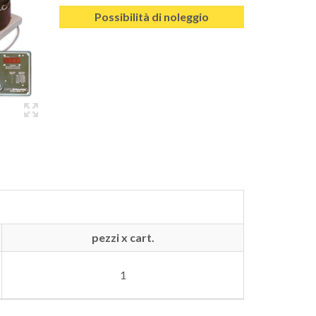
Possibilità di noleggio
pezzi x cart.
1