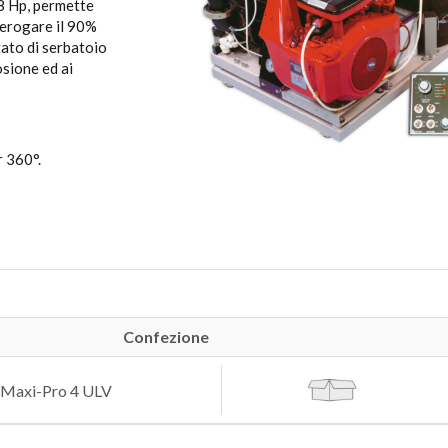
18 Hp, permette
 erogare il 90%
tato di serbatoio
osione ed ai
r 360°.
Confezione
Maxi-Pro 4 ULV