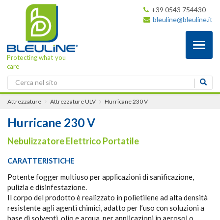
+39 0543 754430
bleuline@bleuline.it
Toggl
naviga
Protecting what you
care
Attrezzature
Attrezzature ULV
Hurricane 230 V
Hurricane 230 V
Nebulizzatore Elettrico Portatile
CARATTERISTICHE
Potente fogger multiuso per applicazioni di sanificazione,
pulizia e disinfestazione.
Il corpo del prodotto è realizzato in polietilene ad alta densità
resistente agli agenti chimici, adatto per l’uso con soluzioni a
base di solventi, olio e acqua, per applicazioni in aerosol o