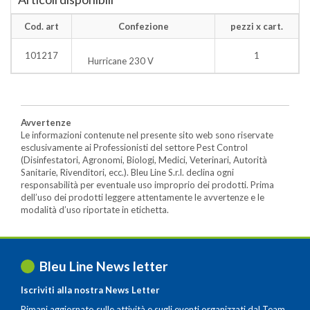
Cod. art
Confezione
pezzi x cart.
101217
1
Hurricane 230 V
Avvertenze
Le informazioni contenute nel presente sito web sono riservate
esclusivamente ai Professionisti del settore Pest Control
(Disinfestatori, Agronomi, Biologi, Medici, Veterinari, Autorità
Sanitarie, Rivenditori, ecc.). Bleu Line S.r.l. declina ogni
responsabilità per eventuale uso improprio dei prodotti. Prima
dell’uso dei prodotti leggere attentamente le avvertenze e le
modalità d’uso riportate in etichetta.
Bleu Line News letter
Iscriviti alla nostra News Letter
Rimani aggiornato sulle attività e sugli eventi organizzati dal Team