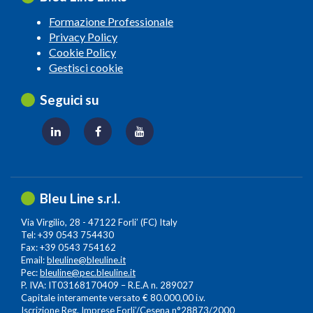
Formazione Professionale
Privacy Policy
Cookie Policy
Gestisci cookie
Seguici su
Bleu Line s.r.l.
Via Virgilio, 28 - 47122 Forli’ (FC) Italy
Tel: +39 0543 754430
Fax: +39 0543 754162
Email:
bleuline@bleuline.it
Pec:
bleuline@pec.bleuline.it
P. IVA: IT03168170409 – R.E.A n. 289027
Capitale interamente versato € 80.000,00 i.v.
Iscrizione Reg. Imprese Forli’/Cesena n°28873/2000