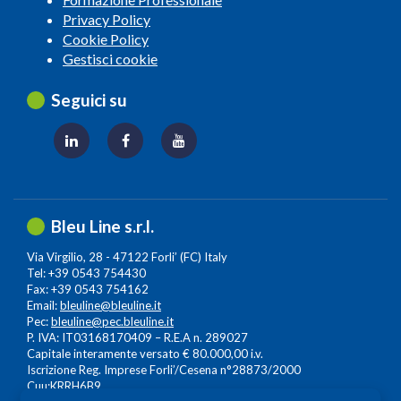
Privacy Policy
Cookie Policy
Gestisci cookie
Seguici su
Bleu Line s.r.l.
Via Virgilio, 28 - 47122 Forli’ (FC) Italy
Tel: +39 0543 754430
Fax: +39 0543 754162
Email:
bleuline@bleuline.it
Pec:
bleuline@pec.bleuline.it
P. IVA: IT03168170409 – R.E.A n. 289027
Capitale interamente versato € 80.000,00 i.v.
Iscrizione Reg. Imprese Forli’/Cesena n°28873/2000
Cuu:KRRH6B9