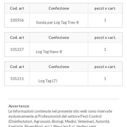
Cod. art
Confezione
pezzi x cart.
100356
1
Sonda per Log Tag Trex-8
Cod. art
Confezione
pezzi x cart.
101227
1
Log Tag Haxo-8
Cod. art
Confezione
pezzi x cart.
101215
1
Log Tag LTI
Avvertenze
Le informazioni contenute nel presente sito web sono riservate
esclusivamente ai Professionisti del settore Pest Control
(Disinfestatori, Agronomi, Biologi, Medici, Veterinari, Autorità
Sanitarie, Rivenditori, ecc.). Bleu Line S.r.l. declina ogni