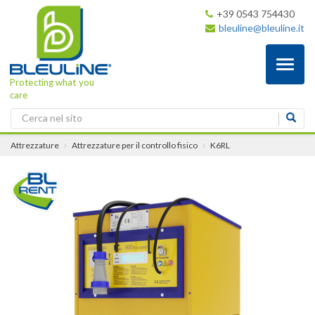
+39 0543 754430
bleuline@bleuline.it
Toggl
naviga
Protecting what you
care
Attrezzature
Attrezzature per il controllo fisico
K6RL