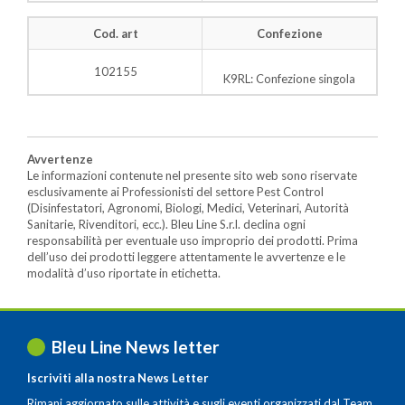
Cod. art
Confezione
102155
K9RL: Confezione singola
Avvertenze
Le informazioni contenute nel presente sito web sono riservate
esclusivamente ai Professionisti del settore Pest Control
(Disinfestatori, Agronomi, Biologi, Medici, Veterinari, Autorità
Sanitarie, Rivenditori, ecc.). Bleu Line S.r.l. declina ogni
responsabilità per eventuale uso improprio dei prodotti. Prima
dell’uso dei prodotti leggere attentamente le avvertenze e le
modalità d’uso riportate in etichetta.
Bleu Line News letter
Iscriviti alla nostra News Letter
Rimani aggiornato sulle attività e sugli eventi organizzati dal Team