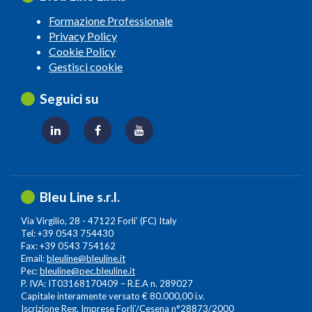
Formazione Professionale
Privacy Policy
Cookie Policy
Gestisci cookie
Seguici su
Bleu Line s.r.l.
Via Virgilio, 28 - 47122 Forli’ (FC) Italy
Tel: +39 0543 754430
Fax: +39 0543 754162
Email:
bleuline@bleuline.it
Pec:
bleuline@pec.bleuline.it
P. IVA: IT03168170409 – R.E.A n. 289027
Capitale interamente versato € 80.000,00 i.v.
Iscrizione Reg. Imprese Forli’/Cesena n°28873/2000