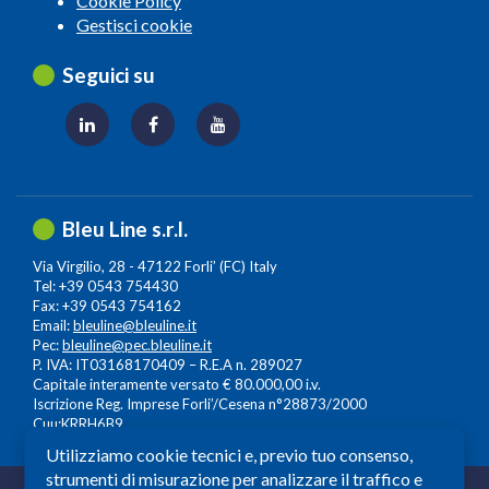
Cookie Policy
Gestisci cookie
Seguici su
Bleu Line s.r.l.
Via Virgilio, 28 - 47122 Forli’ (FC) Italy
Tel: +39 0543 754430
Fax: +39 0543 754162
Email:
bleuline@bleuline.it
Pec:
bleuline@pec.bleuline.it
P. IVA: IT03168170409 – R.E.A n. 289027
Capitale interamente versato € 80.000,00 i.v.
Iscrizione Reg. Imprese Forli’/Cesena n°28873/2000
Cuu:KRRH6B9
Utilizziamo cookie tecnici e, previo tuo consenso,
strumenti di misurazione per analizzare il traffico e