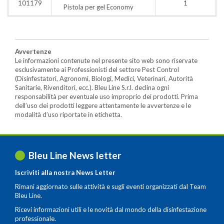
101179
1
Pistola per gel Economy
Avvertenze
Le informazioni contenute nel presente sito web sono riservate
esclusivamente ai Professionisti del settore Pest Control
(Disinfestatori, Agronomi, Biologi, Medici, Veterinari, Autorità
Sanitarie, Rivenditori, ecc.). Bleu Line S.r.l. declina ogni
responsabilità per eventuale uso improprio dei prodotti. Prima
dell’uso dei prodotti leggere attentamente le avvertenze e le
modalità d’uso riportate in etichetta.
Bleu Line News letter
Iscriviti alla nostra News Letter
Rimani aggiornato sulle attività e sugli eventi organizzati dal Team
Bleu Line.
Ricevi informazioni utili e le novità dal mondo della disinfestazione
professionale.