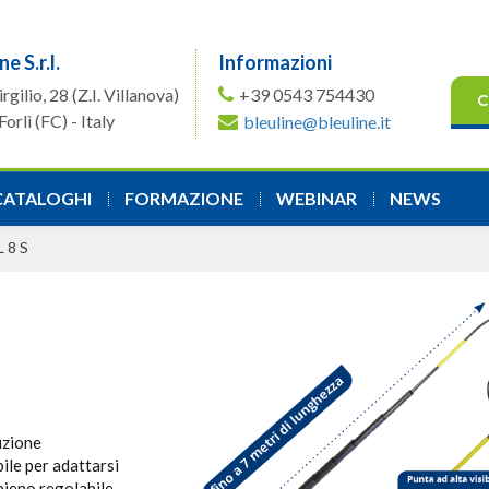
ne S.r.l.
Informazioni
irgilio, 28
(Z.I. Villanova)
+39 0543 754430
C
orlì (FC) - Italy
bleuline@bleuline.it
CATALOGHI
FORMAZIONE
WEBINAR
NEWS
L 8 S
uzione
ile per adattarsi
pieno regolabile.