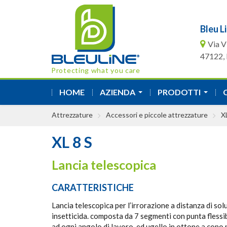
Bleu Li
Via V
47122, F
Protecting what you care
HOME
AZIENDA
PRODOTTI
...
...
Attrezzature
Accessori e piccole attrezzature
X
XL 8 S
Lancia telescopica
CARATTERISTICHE
Lancia telescopica per l’irrorazione a distanza di sol
insetticida. composta da 7 segmenti con punta flessib
ad ogni angolo di lavoro, ed ugello in ottone a cono 