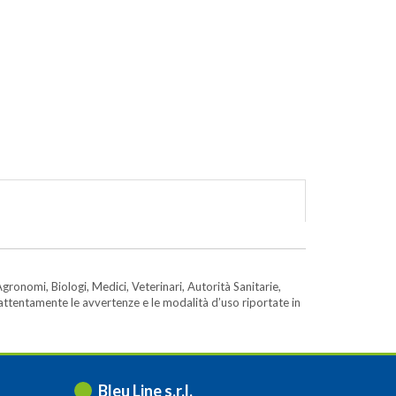
gronomi, Biologi, Medici, Veterinari, Autorità Sanitarie,
e attentamente le avvertenze e le modalità d’uso riportate in
Bleu Line s.r.l.